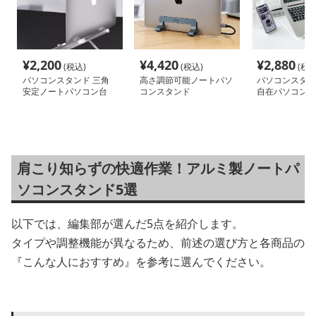
¥
2,200
¥
4,420
¥
2,880
(税込)
(税込)
(税込
パソコンスタンド 三角
高さ調節可能ノートパソ
パソコンスタン
安定ノートパソコン台
コンスタンド
自在パソコン台
肩こり知らずの快適作業！アルミ製ノートパ
ソコンスタンド5選
以下では、編集部が選んだ5点を紹介します。
タイプや調整機能が異なるため、前述の選び方と各商品の
『こんな人におすすめ』を参考に選んでください。