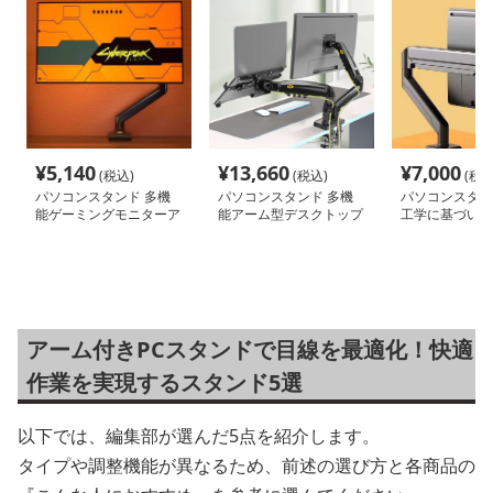
¥
5,140
¥
13,660
¥
7,000
(税込)
(税込)
(税込
パソコンスタンド 多機
パソコンスタンド 多機
パソコンスタン
能ゲーミングモニターア
能アーム型デスクトップ
工学に基づいた
ーム
スタンド
ニターアーム
アーム付きPCスタンドで目線を最適化！快適
作業を実現するスタンド5選
以下では、編集部が選んだ5点を紹介します。
タイプや調整機能が異なるため、前述の選び方と各商品の