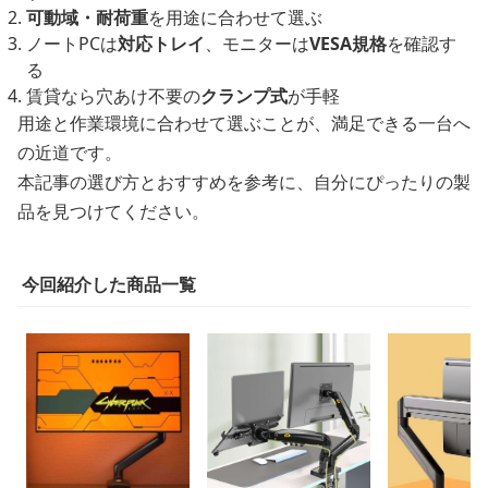
可動域・耐荷重
を用途に合わせて選ぶ
ノートPCは
対応トレイ
、モニターは
VESA規格
を確認す
る
賃貸なら穴あけ不要の
クランプ式
が手軽
用途と作業環境に合わせて選ぶことが、満足できる一台へ
の近道です。
本記事の選び方とおすすめを参考に、自分にぴったりの製
品を見つけてください。
今回紹介した商品一覧