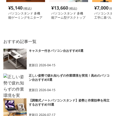
¥
5,140
¥
13,660
¥
7,000
(税込)
(税込)
(税込
パソコンスタンド 多機
パソコンスタンド 多機
パソコンスタン
能ゲーミングモニターア
能アーム型デスクトップ
工学に基づいた
ーム
スタンド
ニターアーム
おすすめ記事一覧
キャスター付きパソコン台おすすめ5選
更新日
2026-04-15
正しい姿勢で疲れ知らずの作業環境を実現！高めのパソコ
ン台おすすめ5選
更新日
2026-04-15
【調整式ノートパソコンスタンド】姿勢と作業効率を両立
するおすすめ10選
更新日
2026-07-17