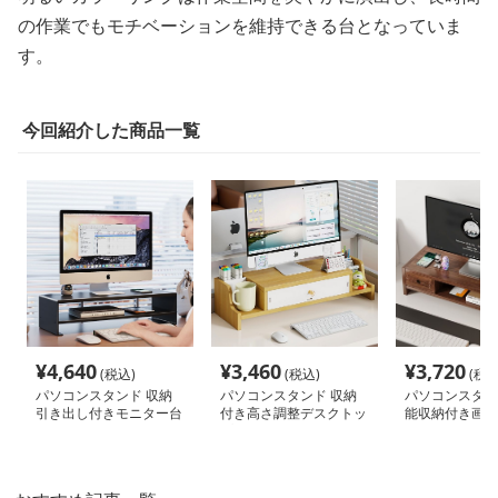
の作業でもモチベーションを維持できる台となっていま
す。
今回紹介した商品一覧
¥
4,640
¥
3,460
¥
3,720
(税込)
(税込)
(税込
パソコンスタンド 収納
パソコンスタンド 収納
パソコンスタン
引き出し付きモニター台
付き高さ調整デスクトッ
能収納付き画面
プ台