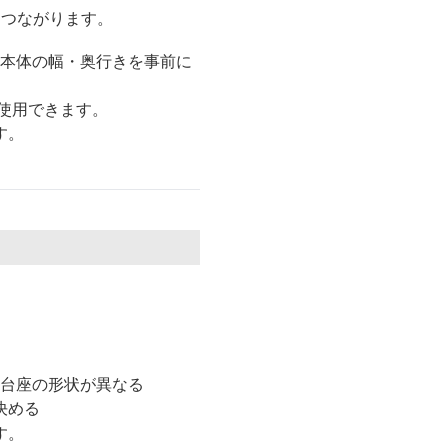
につながります。
は本体の幅・奥行きを事前に
使用できます。
す。
な台座の形状が異なる
決める
す。