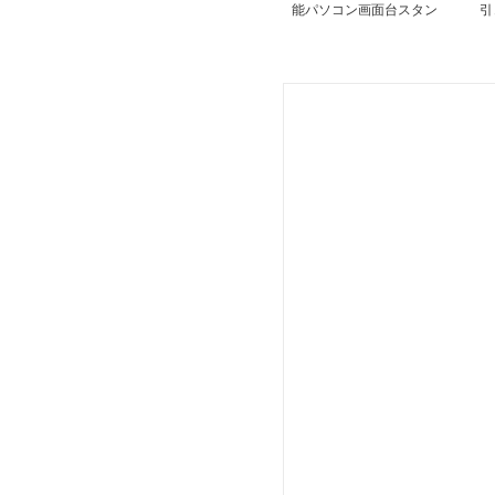
能パソコン画面台スタン
引
ド