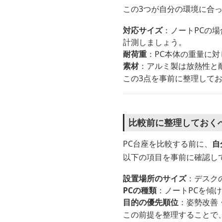
この3つが自分の環境に合
対応サイズ
：ノートPCの
計測しましょう。
耐荷重
：PC本体の重量に
素材
：アルミ製は放熱性と
この3点を事前に整理して
比較前に整理しておく
PC台座を比較する前に、
自
以下の項目を事前に確認し
設置場所のサイズ
：デスク
PCの種類
：ノートPCを傾
目的の優先順位
：姿勢改善
この前提を整理することで