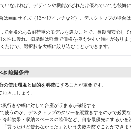
っていなければ、デザインや機能がどれだけ優れていても後悔
場合は画面サイズ（13〜17インチなど）、デスクトップの場合
対して余裕のある耐荷重のモデルを選ぶことで、長期間安心して
耐久性に優れ、樹脂製は軽量で価格を抑えやすい傾向がありま
おくだけで、選択肢を大幅に絞り込むことができます。
べき前提条件
分の使用環境と目的を明確にする
ことが重要です。
ておきましょう。
の奥行きや幅に対して台座が収まるか確認する
けて使うのか、デスクトップのタワーを縦置きするのかで必要
・冷却効果・収納スペースの確保など、何を最優先にするかを
、「買ったけど使わなかった」という失敗を防ぐことができま