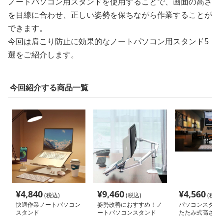
ノートパソコン用スタンドを使用することで、画面の高さ
を目線に合わせ、正しい姿勢を保ちながら作業することが
できます。
今回は肩こり防止に効果的なノートパソコン用スタンド5
選をご紹介します。
今回紹介する商品一覧
¥
4,840
¥
9,460
¥
4,560
(税込)
(税込)
(税込
快適作業ノートパソコン
姿勢改善におすすめ！ノ
パソコンスタン
スタンド
ートパソコンスタンド
たたみ式高さ調