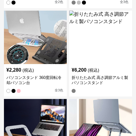
全
2
色
全
3
色
¥
2,280
¥
6,200
(税込)
(税込)
パソコンスタンド 360度回転冷
折りたたみ式 高さ調節アルミ製
却パソコン台
パソコンスタンド
全
3
色