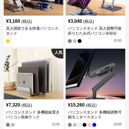
¥
3,160
¥
3,040
(税込)
(税込)
高さ調節できる快適パソコンス
パソコンスタンド 高さ調整可能
タンド
折りたたみ式パソコン冷却台
全
3
色
人気
¥
7,320
¥
15,260
(税込)
(税込)
パソコンスタンド 多機能縦置き
パソコンスタンド 多機能調整可
パソコン収納ラック
能モニタースタンド
全
2
色
全
6
色