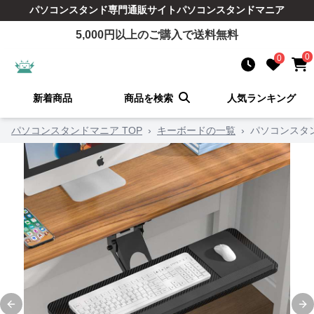
パソコンスタンド
専門通販サイト
パソコンスタンドマニア
5,000
円以上のご購入で送料無料
0
0
新着商品
商品を検索
人気ランキング
パソコンスタンドマニア TOP
›
キーボードの一覧
›
パソコンスタ
Previous slide
Ne