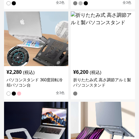
全
2
色
全
3
色
¥
2,280
¥
6,200
(税込)
(税込)
パソコンスタンド 360度回転冷
折りたたみ式 高さ調節アルミ製
却パソコン台
パソコンスタンド
全
3
色