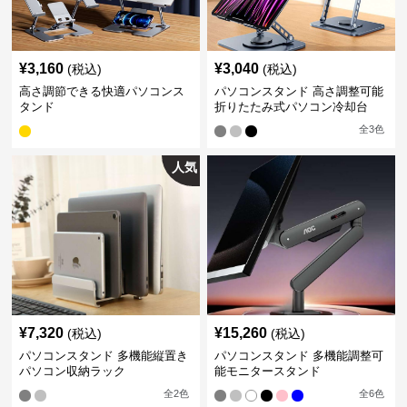
¥
3,160
¥
3,040
(税込)
(税込)
高さ調節できる快適パソコンス
パソコンスタンド 高さ調整可能
タンド
折りたたみ式パソコン冷却台
全
3
色
人気
¥
7,320
¥
15,260
(税込)
(税込)
パソコンスタンド 多機能縦置き
パソコンスタンド 多機能調整可
パソコン収納ラック
能モニタースタンド
全
2
色
全
6
色