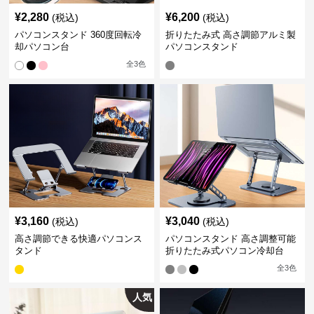
¥
2,280
¥
6,200
(税込)
(税込)
パソコンスタンド 360度回転冷
折りたたみ式 高さ調節アルミ製
却パソコン台
パソコンスタンド
全
3
色
¥
3,160
¥
3,040
(税込)
(税込)
高さ調節できる快適パソコンス
パソコンスタンド 高さ調整可能
タンド
折りたたみ式パソコン冷却台
全
3
色
人気