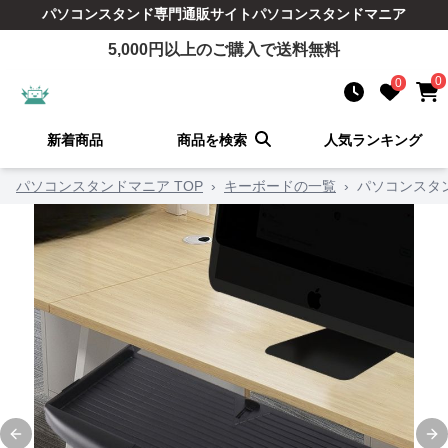
パソコンスタンド
専門通販サイト
パソコンスタンドマニア
5,000
円以上のご購入で送料無料
0
0
新着商品
商品を検索
人気ランキング
パソコンスタンドマニア TOP
›
キーボードの一覧
›
パソコンスタ
Previous slide
Ne