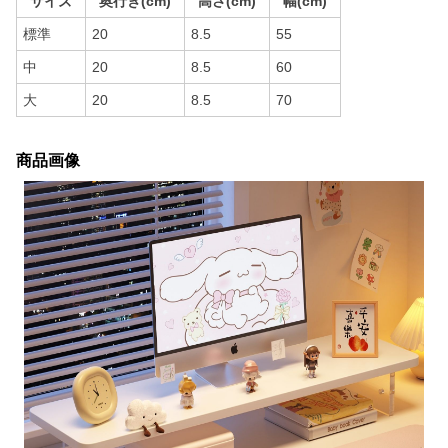
サイズ
奥行き(cm)
高さ(cm)
幅(cm)
標準
20
8.5
55
中
20
8.5
60
大
20
8.5
70
商品画像