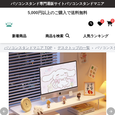
パソコンスタンド
専門通販サイト
パソコンスタンドマニア
5,000
円以上のご購入で送料無料
0
0
新着商品
商品を検索
人気ランキング
パソコンスタンドマニア TOP
›
デスクトップの一覧
›
パソコンス
Previous slide
Ne