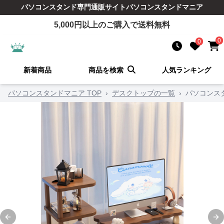
パソコンスタンド
専門通販サイト
パソコンスタンドマニア
5,000
円以上のご購入で送料無料
0
0
新着商品
商品を検索
人気ランキング
パソコンスタンドマニア TOP
›
デスクトップの一覧
›
パソコンス
Previous slide
Ne