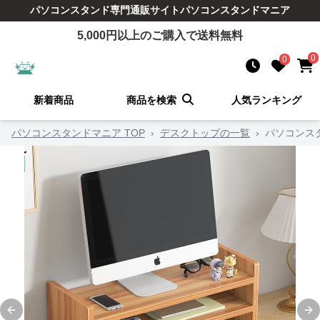
パソコンスタンド
専門通販サイト
パソコンスタンドマニア
5,000
円以上のご購入で送料無料
0
0
新着商品
商品を検索
人気ランキング
パソコンスタンドマニア TOP
›
デスクトップの一覧
›
パソコンス
Previous slide
Ne