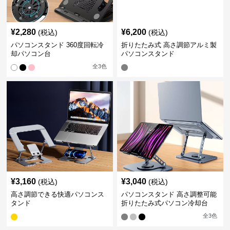
¥
2,280
¥
6,200
(税込)
(税込)
パソコンスタンド 360度回転冷
折りたたみ式 高さ調節アルミ製
却パソコン台
パソコンスタンド
全
3
色
¥
3,160
¥
3,040
(税込)
(税込)
高さ調節できる快適パソコンス
パソコンスタンド 高さ調整可能
タンド
折りたたみ式パソコン冷却台
全
3
色