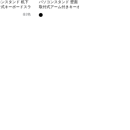
コンスタンド 机下
パソコンスタンド 壁面
パソコンスタンド 引き
け式キーボードスラ
取付式アーム付きキーボ
出し式キーボードトレー
ートレー
ードトレー
机下収納スライドスタン
全
3
色
全
2
色
ド