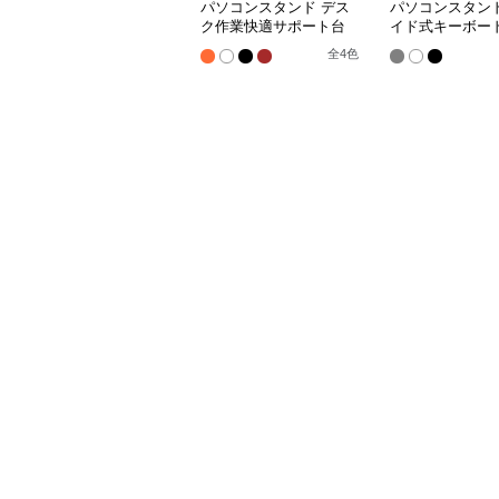
パソコンスタンド デス
パソコンスタンド
ク作業快適サポート台
イド式キーボー
全
4
色