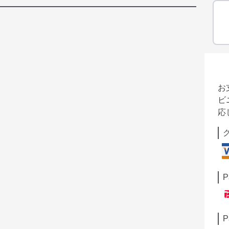
お
ビ
応
P
P