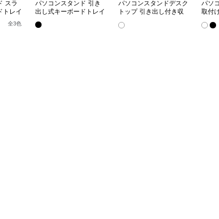
 スラ
パソコンスタンド 引き
パソコンスタンドデスク
パソ
ドトレイ
出し式キーボードトレイ
トップ 引き出し付き収
取付
納一体型モニター台スタ
イダ
全
3
色
ンド