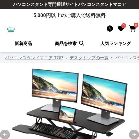
パソコンスタンド
専門通販サイト
パソコンスタンドマニア
5,000
円以上のご購入で送料無料
0
0
新着商品
商品を検索
人気ランキング
パソコンスタンドマニア TOP
›
デスクトップの一覧
›
パソコンス
Previous slide
Ne