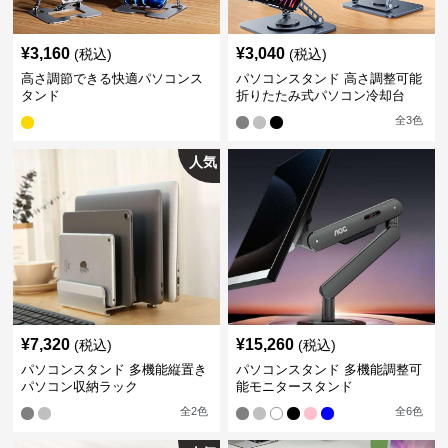
¥
3,160
¥
3,040
(税込)
(税込)
高さ調節できる快適パソコンス
パソコンスタンド 高さ調整可能
タンド
折りたたみ式パソコン冷却台
全
3
色
人気
¥
7,320
¥
15,260
(税込)
(税込)
パソコンスタンド 多機能縦置き
パソコンスタンド 多機能調整可
パソコン収納ラック
能モニタースタンド
全
2
色
全
6
色