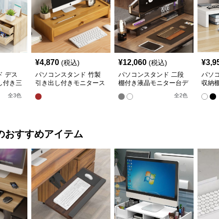
¥
4,870
¥
12,060
¥
3,9
(税込)
(税込)
 デス
パソコンスタンド 竹製
パソコンスタンド 二段
パソ
し付き三
引き出し付きモニタース
棚付き液晶モニター台デ
収納
ー台スタ
タンド台座
スク整理スタンド
パソ
全
3
色
全
2
色
のおすすめアイテム