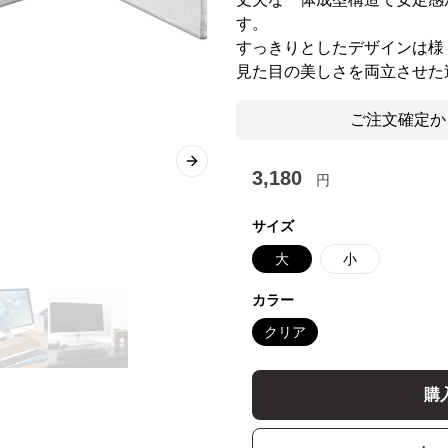
す。
すっきりとしたデザインは様
見た目の美しさを両立させた
ご注文確定か
Next slide
3,180
円
サイズ
大
小
カラー
クリア
購