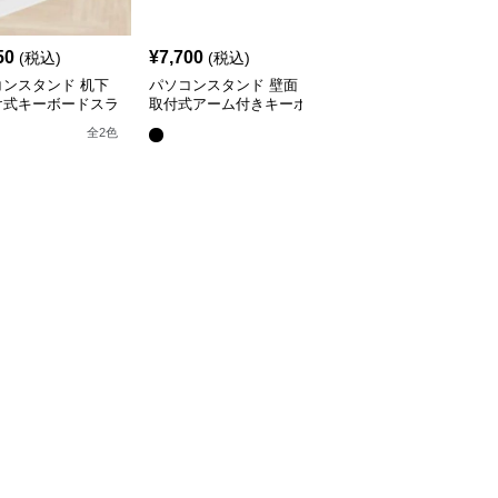
50
¥
7,700
¥
3,420
(税込)
(税込)
(税込)
コンスタンド 机下
パソコンスタンド 壁面
パソコンスタンド 引き
け式キーボードスラ
取付式アーム付きキーボ
出し式キーボードトレー
ートレー
ードトレー
机下収納スライドスタン
全
3
色
全
2
色
ド