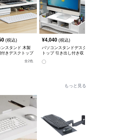
50
¥
4,040
¥
2,880
(税込)
(税込)
(税込)
コンスタンド 木製
パソコンスタンドデスク
パソコンスタンド 木製
棚付きデスクトップ
トップ 引き出し付き収
脚付き卓上モニター台デ
コンスタンド
納一体型モニター台スタ
スクトップ用
全
2
色
ンド
もっと見る