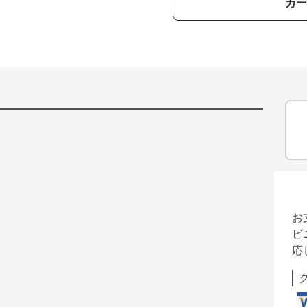
カー
お
ビ
応