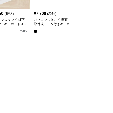
50
¥
7,700
¥
3,420
(税込)
(税込)
(税込)
コンスタンド 机下
パソコンスタンド 壁面
パソコンスタンド 引き
け式キーボードスラ
取付式アーム付きキーボ
出し式キーボードトレー
ートレー
ードトレー
机下収納スライドスタン
全
3
色
全
2
色
ド