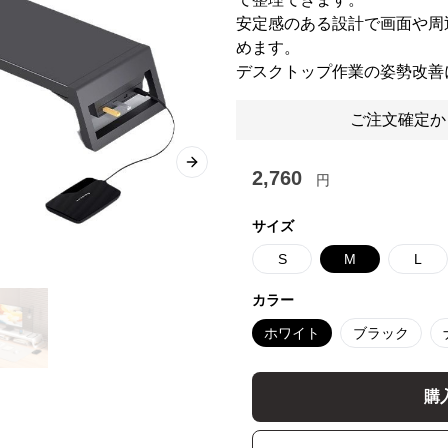
安定感のある設計で画面や周
めます。
デスクトップ作業の姿勢改善
ご注文確定か
Next slide
2,760
円
サイズ
S
M
L
カラー
ホワイト
ブラック
購