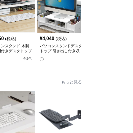
50
¥
4,040
¥
2,880
(税込)
(税込)
(税込)
コンスタンド 木製
パソコンスタンドデスク
パソコンスタンド 木製
棚付きデスクトップ
トップ 引き出し付き収
脚付き卓上モニター台デ
コンスタンド
納一体型モニター台スタ
スクトップ用
全
2
色
ンド
もっと見る