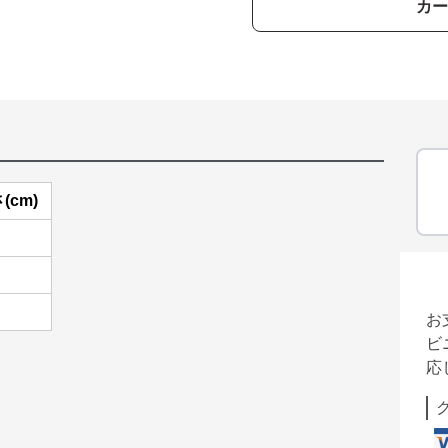
カー
(cm)
お
ビ
応