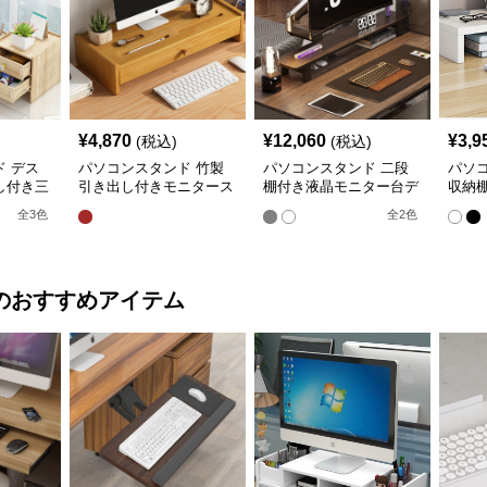
¥
4,870
¥
12,060
¥
3,9
(税込)
(税込)
 デス
パソコンスタンド 竹製
パソコンスタンド 二段
パソ
し付き三
引き出し付きモニタース
棚付き液晶モニター台デ
収納
ー台スタ
タンド台座
スク整理スタンド
パソ
全
3
色
全
2
色
のおすすめアイテム