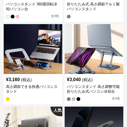
パソコンスタンド 360度回転冷
折りたたみ式 高さ調節アルミ製
却パソコン台
パソコンスタンド
全
3
色
¥
3,160
¥
3,040
(税込)
(税込)
高さ調節できる快適パソコンス
パソコンスタンド 高さ調整可能
タンド
折りたたみ式パソコン冷却台
全
3
色
人気