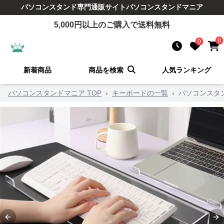
パソコンスタンド
専門通販サイト
パソコンスタンドマニア
5,000
円以上のご購入で送料無料
0
0
新着商品
商品を検索
人気ランキング
パソコンスタンドマニア TOP
›
キーボードの一覧
›
パソコンスタ
Previous slide
Ne