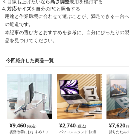
目線も上げたいなら
高さ調整
兼用を検討する
対応サイズ
を自分のPCと照合する
用途と作業環境に合わせて選ぶことが、満足できる一台へ
の近道です。
本記事の選び方とおすすめを参考に、自分にぴったりの製
品を見つけてください。
今回紹介した商品一覧
¥
9,460
¥
2,740
¥
7,620
(税込)
(税込)
(税込
姿勢改善におすすめ！ノ
パソコンスタンド 快適
折りたたみ式ア