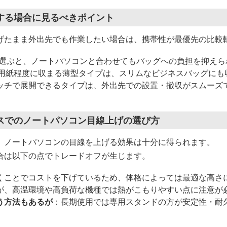
する場合に見るべきポイント
げたまま外出先でも作業したい場合は、携帯性が最優先の比較
ルを選ぶと、ノートパソコンと合わせてもバッグへの負担を抑えら
4用紙程度に収まる薄型タイプは、スリムなビジネスバッグにも
ッチで展開できるタイプは、外出先での設置・撤収がスムーズ
スでのノートパソコン目線上げの選び方
、ノートパソコンの目線を上げる効果は十分に得られます。
合は以下の点でトレードオフが生じます。
くことでコストを下げているため、体格によっては最適な高さ
が、高温環境や高負荷な機種では熱がこもりやすい点に注意が
う方法もあるが
：長期使用では専用スタンドの方が安定性・耐