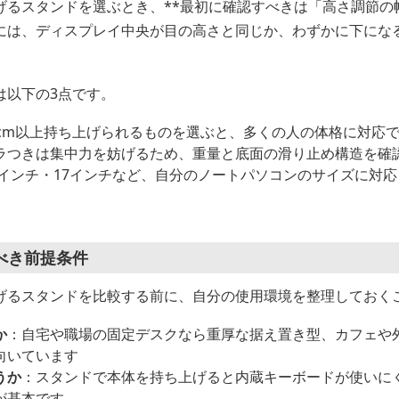
げるスタンドを選ぶとき、**最初に確認すべきは「高さ調節の幅
には、ディスプレイ中央が目の高さと同じか、わずかに下にな
は以下の3点です。
0cm以上持ち上げられるものを選ぶと、多くの人の体格に対応
ラつきは集中力を妨げるため、重量と底面の滑り止め構造を確
15インチ・17インチなど、自分のノートパソコンのサイズに対
べき前提条件
げるスタンドを比較する前に、自分の使用環境を整理しておく
か
：自宅や職場の固定デスクなら重厚な据え置き型、カフェや
向いています
うか
：スタンドで本体を持ち上げると内蔵キーボードが使いに
が基本です