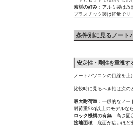
素材の好み
：アルミ製は放
プラスチック製は軽量でリ
条件別に見るノート
安定性・剛性を重視す
ノートパソコンの目線を上
比較時に見るべき軸は次の
最大耐荷重
：一般的なノート
耐荷重5kg以上のモデルな
ロック機構の有無
：高さ固
接地面積
：底面が広いほど