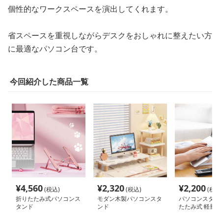
個性的なワークスペースを演出してくれます。
省スペースを重視しながらデスクをおしゃれに整えたい方
に最適なパソコン台です。
今回紹介した商品一覧
¥
4,560
¥
2,320
¥
2,200
(税込)
(税込)
(税込
折りたたみ式パソコンス
モダン木製パソコンスタ
パソコンスタン
タンド
ンド
たたみ式 軽量 
整 パソコン台