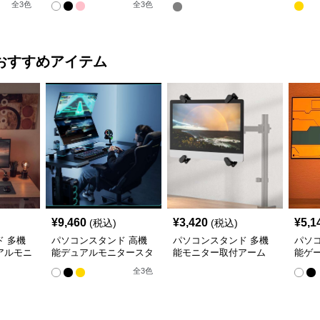
全
3
色
全
3
色
おすすめアイテム
¥
9,460
¥
3,420
¥
5,1
(税込)
(税込)
 多機
パソコンスタンド 高機
パソコンスタンド 多機
パソ
アルモニ
能デュアルモニタースタ
能モニター取付アーム
能ゲ
ンド
ーム
全
3
色