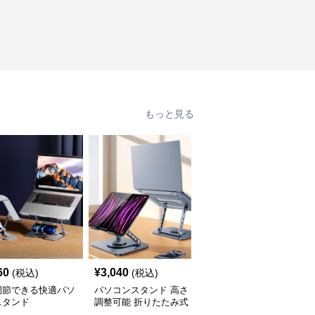
もっと見る
人
60
¥
3,040
¥
7,320
(税込)
(税込)
(税込)
調節できる快適パソ
パソコンスタンド 高さ
パソコンスタンド 多機
スタンド
調整可能 折りたたみ式
能縦置きパソコン収納ラ
パソコン冷却台
ック