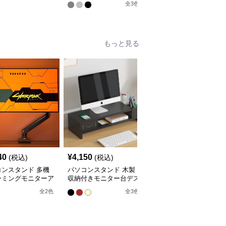
全
3
色
全
2
色
もっと見る
40
¥
4,150
¥
4,280
(税込)
(税込)
(税込)
コンスタンド 多機
パソコンスタンド 木製
パソコンスタンド デス
ーミングモニターア
収納付きモニター台デス
クトップ引き出し付き三
クトップ整理棚
段棚収納モニター台スタ
全
2
色
全
3
色
全
3
色
ンド