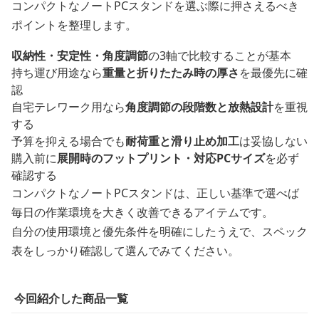
コンパクトなノートPCスタンドを選ぶ際に押さえるべき
ポイントを整理します。
収納性・安定性・角度調節
の3軸で比較することが基本
持ち運び用途なら
重量と折りたたみ時の厚さ
を最優先に確
認
自宅テレワーク用なら
角度調節の段階数と放熱設計
を重視
する
予算を抑える場合でも
耐荷重と滑り止め加工
は妥協しない
購入前に
展開時のフットプリント・対応PCサイズ
を必ず
確認する
コンパクトなノートPCスタンドは、正しい基準で選べば
毎日の作業環境を大きく改善できるアイテムです。
自分の使用環境と優先条件を明確にしたうえで、スペック
表をしっかり確認して選んでみてください。
今回紹介した商品一覧