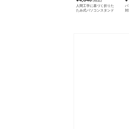
(税込)
人間工学に基づく折りた
パ
たみ式パソコンスタンド
対