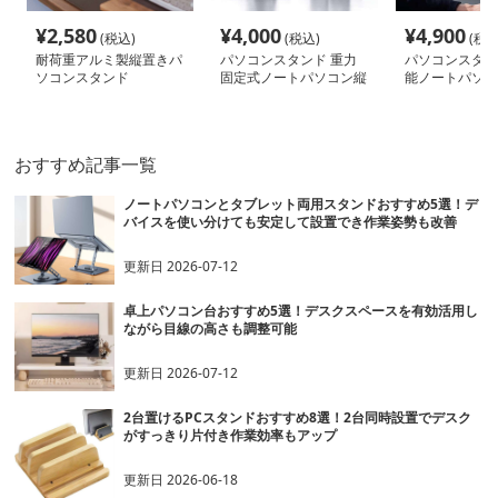
¥
2,580
¥
4,000
¥
4,900
(税込)
(税込)
(税込
耐荷重アルミ製縦置きパ
パソコンスタンド 重力
パソコンスタン
ソコンスタンド
固定式ノートパソコン縦
能ノートパソコ
置きスタンド
スタンド
おすすめ記事一覧
ノートパソコンとタブレット両用スタンドおすすめ5選！デ
バイスを使い分けても安定して設置でき作業姿勢も改善
更新日
2026-07-12
卓上パソコン台おすすめ5選！デスクスペースを有効活用し
ながら目線の高さも調整可能
更新日
2026-07-12
2台置けるPCスタンドおすすめ8選！2台同時設置でデスク
がすっきり片付き作業効率もアップ
更新日
2026-06-18