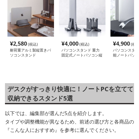
¥
2,580
¥
4,000
¥
4,900
(税込)
(税込)
(税込
耐荷重アルミ製縦置きパ
パソコンスタンド 重力
パソコンスタン
ソコンスタンド
固定式ノートパソコン縦
能ノートパソコ
置きスタンド
スタンド
デスクがすっきり快適に！ノートPCを立てて
収納できるスタンド5選
以下では、編集部が選んだ5点を紹介します。
タイプや調整機能が異なるため、前述の選び方と各商品の
『こんな人におすすめ』を参考に選んでください。