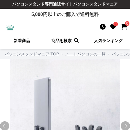
パソコンスタンド
専門通販サイト
パソコンスタンドマニア
5,000
円以上のご購入で送料無料
0
0
新着商品
商品を検索
人気ランキング
パソコンスタンドマニア TOP
›
ノートパソコンの一覧
›
パソコン
Previous slide
Ne