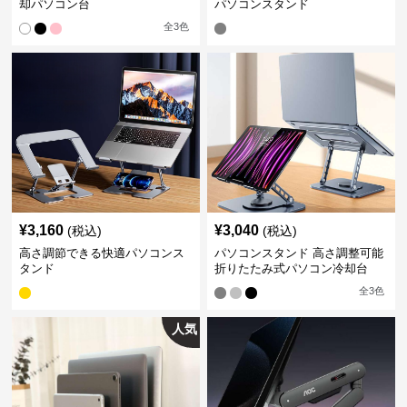
却パソコン台
パソコンスタンド
全
3
色
¥
3,160
¥
3,040
(税込)
(税込)
高さ調節できる快適パソコンス
パソコンスタンド 高さ調整可能
タンド
折りたたみ式パソコン冷却台
全
3
色
人気