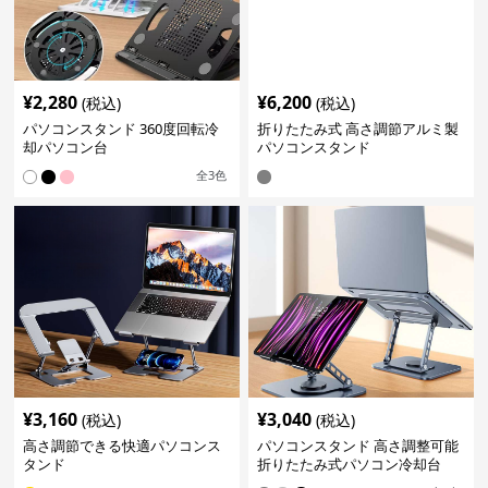
¥
2,280
¥
6,200
(税込)
(税込)
パソコンスタンド 360度回転冷
折りたたみ式 高さ調節アルミ製
却パソコン台
パソコンスタンド
全
3
色
¥
3,160
¥
3,040
(税込)
(税込)
高さ調節できる快適パソコンス
パソコンスタンド 高さ調整可能
タンド
折りたたみ式パソコン冷却台