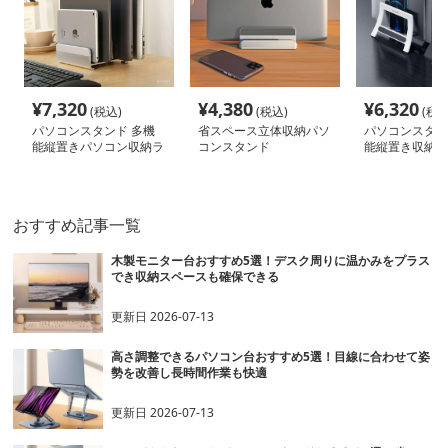
¥
7,320
¥
4,380
¥
6,320
(税込)
(税込)
(税込
パソコンスタンド 多機
省スペース立体収納パソ
パソコンスタン
能縦置きパソコン収納ラ
コンスタンド
能縦置き収納ス
ック
おすすめ記事一覧
木製モニター台おすすめ5選！デスク周りに温かみをプラス
でき収納スペースも確保できる
更新日
2026-07-13
高さ調整できるパソコン台おすすめ5選！目線に合わせて姿
勢を改善し長時間作業も快適
更新日
2026-07-13