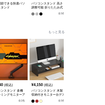
調節できる快適パソ
パソコンスタンド 高さ
パソコンスタンド 多機
スタンド
調整可能 折りたたみ式
能縦置きパソコン収納ラ
パソコン冷却台
ック
全
3
色
全
2
色
もっと見る
40
¥
4,150
¥
4,280
(税込)
(税込)
(税込)
コンスタンド 多機
パソコンスタンド 木製
パソコンスタンド デス
ーミングモニターア
収納付きモニター台デス
クトップ引き出し付き三
クトップ整理棚
段棚収納モニター台スタ
全
2
色
全
3
色
全
3
色
ンド