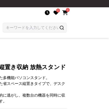
0
0
縦置き収納 放熱スタンド
た多機能パソコンスタンド。
た省スペース縦置きタイプで、デスク
的に逃がし、複数台の機器を同時に収
す。