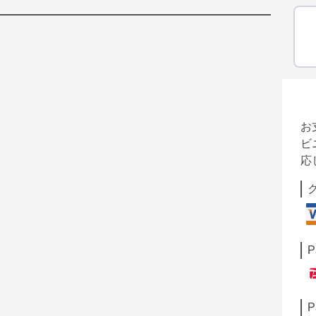
お
ビ
応
P
P