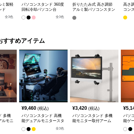
ルミ製軽
パソコンスタンド 360度
折りたたみ式 高さ調節
高さ
ンド
回転冷却パソコン台
アルミ製パソコンスタン
コン
ド
全
3
色
全
3
色
おすすめアイテム
¥
9,460
¥
3,420
¥
5,1
(税込)
(税込)
 多機
パソコンスタンド 高機
パソコンスタンド 多機
パソ
アルモニ
能デュアルモニタースタ
能モニター取付アーム
能ゲ
ンド
ーム
全
3
色