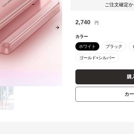
ご注文確定か
2,740
円
Next slide
カラー
ホワイト
ブラック
ゴールド+シルバー
購
カー