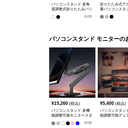
パソコンスタンド 多角
折りたたみ式ア
度調整式折りたたみパソ
量パソコンスタ
コン台
全
2
色
パソコンスタンド
モニター
の
¥
15,260
¥
5,400
(税込)
(税込)
パソコンスタンド 多機
パソコンスタンド
能調整可能モニタースタ
能調整可能デュ
ンド
ターアーム
全
6
色