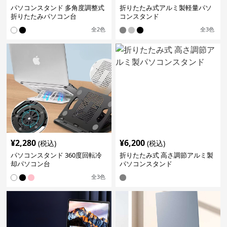
パソコンスタンド 多角度調整式
折りたたみ式アルミ製軽量パソ
折りたたみパソコン台
コンスタンド
全
2
色
全
3
色
¥
2,280
¥
6,200
(税込)
(税込)
パソコンスタンド 360度回転冷
折りたたみ式 高さ調節アルミ製
却パソコン台
パソコンスタンド
全
3
色