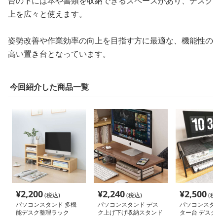
台の下には本や書類を収納できるスペースがあり、デスク
上を広々と使えます。
姿勢改善や作業効率の向上を目指す方に最適な、機能性の
高い置き台となっています。
今回紹介した商品一覧
¥
2,200
¥
2,240
¥
2,500
(税込)
(税込)
(税込
パソコンスタンド 多機
パソコンスタンド デス
パソコンスタン
能デスク整理ラック
ク上げ下げ収納スタンド
ター台 デスク
ク