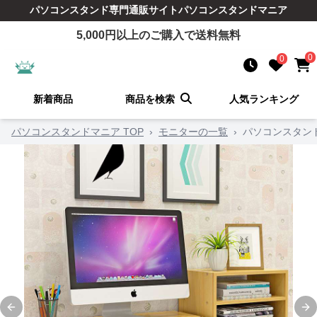
パソコンスタンド
専門通販サイト
パソコンスタンドマニア
5,000
円以上のご購入で送料無料
0
0
新着商品
商品を検索
人気ランキング
パソコンスタンドマニア TOP
›
モニターの一覧
›
パソコンスタン
Previous slide
Ne