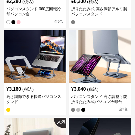
¥
2,280
¥
6,200
(税込)
(税込)
パソコンスタンド 360度回転冷
折りたたみ式 高さ調節アルミ製
却パソコン台
パソコンスタンド
全
3
色
¥
3,160
¥
3,040
(税込)
(税込)
高さ調節できる快適パソコンス
パソコンスタンド 高さ調整可能
タンド
折りたたみ式パソコン冷却台
全
3
色
人気