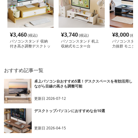
¥
3,460
¥
3,740
¥
8,000
(税込)
(税込)
(税込
パソコンスタンド 収納
パソコンスタンド 机上
パソコンスタン
付き高さ調整デスクトッ
収納式モニター台
力抜群 モニタ
プ台
ンド
おすすめ記事一覧
卓上パソコン台おすすめ5選！デスクスペースを有効活用し
ながら目線の高さも調整可能
更新日
2026-07-12
デスクトップパソコンにおすすめな台10選
更新日
2026-04-15