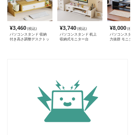
¥
3,460
¥
3,740
¥
8,000
(税込)
(税込)
(税込
パソコンスタンド 収納
パソコンスタンド 机上
パソコンスタン
付き高さ調整デスクトッ
収納式モニター台
力抜群 モニタ
プ台
ンド