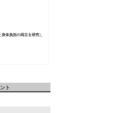
と身体負担の両立を研究
し
ント