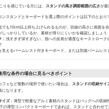
のこりを感じている方には、
スタンドの高さ調節範囲の広さ
が最
コンスタンドとキーボードを選ぶ際のポイントは以下のとおり
低でも10cm以上持ち上げられるものが、目線の高さに画面を
がしっかりしているか、素材が滑りにくいかを確認しましょう
ク
：浅すぎず深すぎない、指への反発が適度なキーストローク
す
を支えるパームレスト付きキーボード、または別途パームレス
兼用な条件の場合に見るべきポイント
カフェなど複数の場所で使いたい場合は、
スタンドの収納サイ
核になります。
サイズ
：薄型で軽量なアルミ素材のスタンドはバッグへの収納
g以下の薄型コンパクトキーボードであれば、スタンドと合わせ