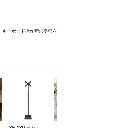
、キーボード操作時の姿勢を
¥
5,180
¥
6,360
¥
2,920