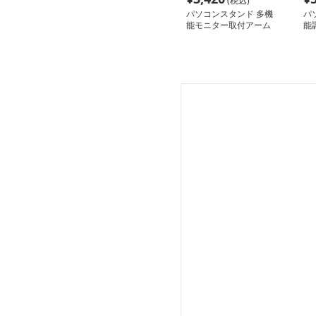
(税込)
パソコンスタンド 多機
パ
能モニター取付アーム
能
タ