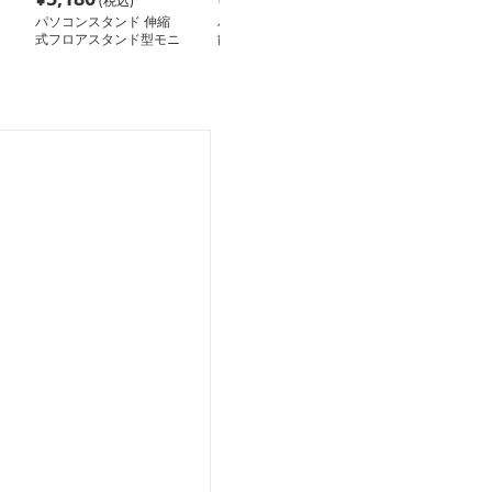
(税込)
(税込)
(税込
パソコンスタンド 伸縮
パソコンスタンド 多機
パソコンスタン
式フロアスタンド型モニ
能モニタースタンド
ンスリム 浮遊
ター台
ン台