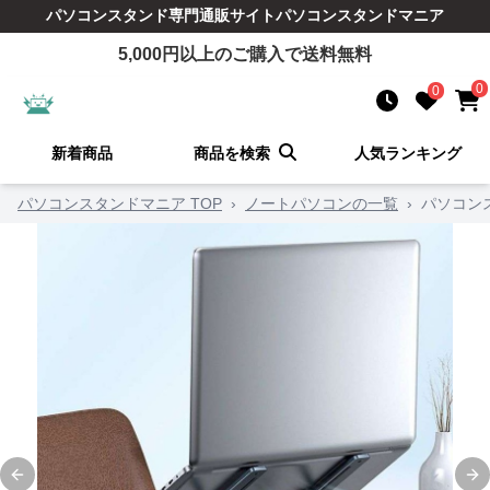
パソコンスタンド
専門通販サイト
パソコンスタンドマニア
5,000
円以上のご購入で送料無料
0
0
新着商品
商品を検索
人気ランキング
パソコンスタンドマニア TOP
›
ノートパソコンの一覧
›
パソコン
Previous slide
Ne