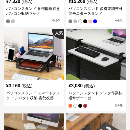
¥
7,320
¥
15,260
(税込)
(税込)
パソコンスタンド 多機能縦置き
パソコンスタンド 多機能調整可
パソコン収納ラック
能モニタースタンド
全
2
色
全
6
色
人気
¥
3,160
¥
3,080
(税込)
(税込)
パソコンスタンド スマートデス
パソコンスタンド デスク作業快
ク コンパクト収納 姿勢改善
適サポート台
全
4
色