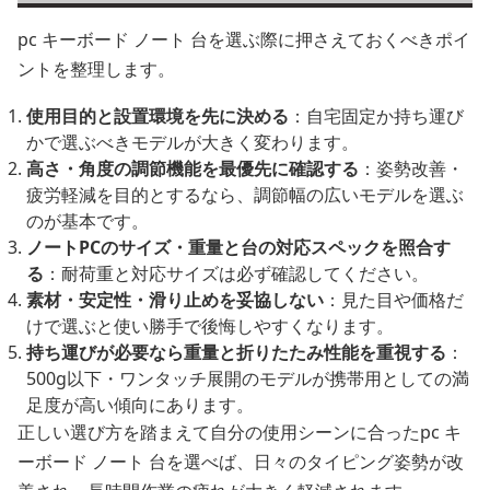
pc キーボード ノート 台を選ぶ際に押さえておくべきポイ
ントを整理します。
使用目的と設置環境を先に決める
：自宅固定か持ち運び
かで選ぶべきモデルが大きく変わります。
高さ・角度の調節機能を最優先に確認する
：姿勢改善・
疲労軽減を目的とするなら、調節幅の広いモデルを選ぶ
のが基本です。
ノートPCのサイズ・重量と台の対応スペックを照合す
る
：耐荷重と対応サイズは必ず確認してください。
素材・安定性・滑り止めを妥協しない
：見た目や価格だ
けで選ぶと使い勝手で後悔しやすくなります。
持ち運びが必要なら重量と折りたたみ性能を重視する
：
500g以下・ワンタッチ展開のモデルが携帯用としての満
足度が高い傾向にあります。
正しい選び方を踏まえて自分の使用シーンに合ったpc キ
ーボード ノート 台を選べば、日々のタイピング姿勢が改