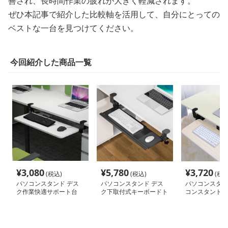
善され、長時間作業の疲れが大きく軽減されます。
ぜひ本記事で紹介した比較軸を活用して、自分にとっての
ベストな一台を見つけてください。
今回紹介した商品一覧
¥
3,080
¥
5,780
¥
3,720
(税込)
(税込)
(税込
パソコンスタンド デス
パソコンスタンド デス
パソコンスタン
ク作業快適サポート台
ク下取付式キーボードト
コンスタンド 
レイ
式キーボード収