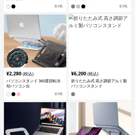
全
2
色
全
3
色
¥
2,280
¥
6,200
(税込)
(税込)
パソコンスタンド 360度回転冷
折りたたみ式 高さ調節アルミ製
却パソコン台
パソコンスタンド
全
3
色