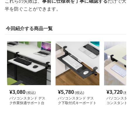
これらの失敗は、
事前に仕様表を丁寧に確認する
だけで大
半を防ぐことができます。
今回紹介する商品一覧
¥
3,080
¥
5,780
¥
3,720
(税込)
(税込)
(税込
パソコンスタンド デス
パソコンスタンド デス
パソコンスタン
ク作業快適サポート台
ク下取付式キーボードト
コンスタンド 
レイ
式キーボード収