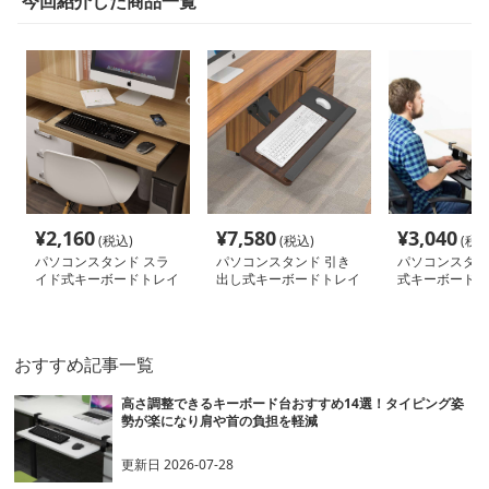
今回紹介した商品一覧
¥
2,160
¥
7,580
¥
3,040
(税込)
(税込)
(税込
パソコンスタンド スラ
パソコンスタンド 引き
パソコンスタン
イド式キーボードトレイ
出し式キーボードトレイ
式キーボードト
おすすめ記事一覧
高さ調整できるキーボード台おすすめ14選！タイピング姿
勢が楽になり肩や首の負担を軽減
更新日
2026-07-28