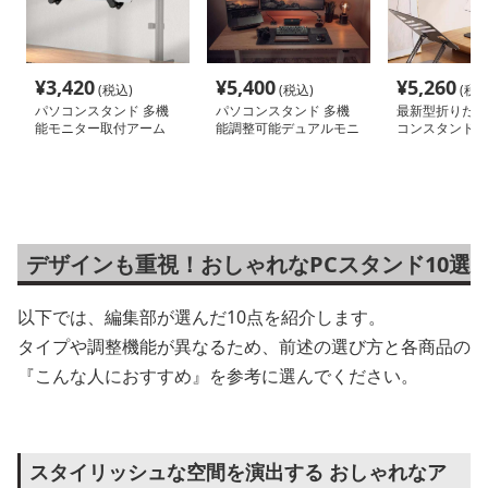
¥
3,420
¥
5,400
¥
5,260
(税込)
(税込)
(税込
パソコンスタンド 多機
パソコンスタンド 多機
最新型折りたた
能モニター取付アーム
能調整可能デュアルモニ
コンスタンド
ターアーム
デザインも重視！おしゃれなPCスタンド10選
以下では、編集部が選んだ10点を紹介します。
タイプや調整機能が異なるため、前述の選び方と各商品の
『こんな人におすすめ』を参考に選んでください。
スタイリッシュな空間を演出する おしゃれなア