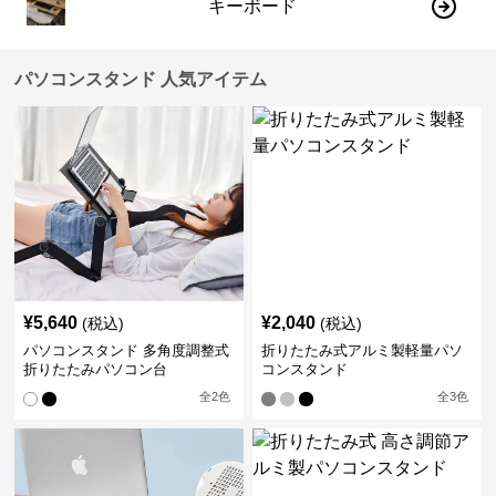
キーボード
パソコンスタンド 人気アイテム
¥
5,640
¥
2,040
(税込)
(税込)
パソコンスタンド 多角度調整式
折りたたみ式アルミ製軽量パソ
折りたたみパソコン台
コンスタンド
全
2
色
全
3
色