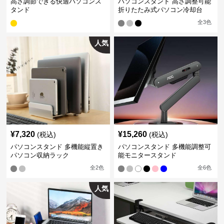
高さ調節できる快適パソコンス
パソコンスタンド 高さ調整可能
タンド
折りたたみ式パソコン冷却台
全
3
色
人気
¥
7,320
¥
15,260
(税込)
(税込)
パソコンスタンド 多機能縦置き
パソコンスタンド 多機能調整可
パソコン収納ラック
能モニタースタンド
全
2
色
全
6
色
人気