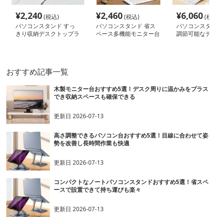
¥
2,240
¥
2,460
¥
6,060
(税込)
(税込)
(税込
パソコンスタンド すっ
パソコンスタンド 省ス
パソコンスタン
きり収納デスクトップラ
ペース多機能モニター台
調節可能なデス
ック
タンド
おすすめ記事一覧
木製モニター台おすすめ5選！デスク周りに温かみをプラス
でき収納スペースも確保できる
更新日
2026-07-13
高さ調整できるパソコン台おすすめ5選！目線に合わせて姿
勢を改善し長時間作業も快適
更新日
2026-07-13
コンパクトなノートパソコンスタンドおすすめ5選！省スペ
ースで設置できて持ち運びも楽々
更新日
2026-07-13