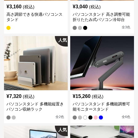
¥
3,160
¥
3,040
(税込)
(税込)
高さ調節できる快適パソコンス
パソコンスタンド 高さ調整可能
タンド
折りたたみ式パソコン冷却台
全
3
色
人気
¥
7,320
¥
15,260
(税込)
(税込)
パソコンスタンド 多機能縦置き
パソコンスタンド 多機能調整可
パソコン収納ラック
能モニタースタンド
全
2
色
全
6
色
人気