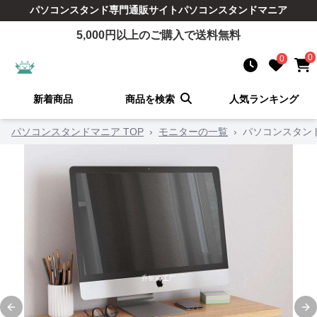
パソコンスタンド
専門通販サイト
パソコンスタンドマニア
5,000
円以上のご購入で送料無料
0
0
新着商品
商品を検索
人気ランキング
パソコンスタンドマニア TOP
›
モニターの一覧
›
パソコンスタン
Previous slide
Ne