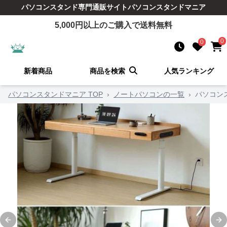
パソコンスタンド
専門通販サイト
パソコンスタンドマニア
5,000
円以上のご購入で送料無料
0
0
新着商品
商品を検索
人気ランキング
パソコンスタンドマニア TOP
›
ノートパソコンの一覧
›
パソコン
Previous slide
Ne