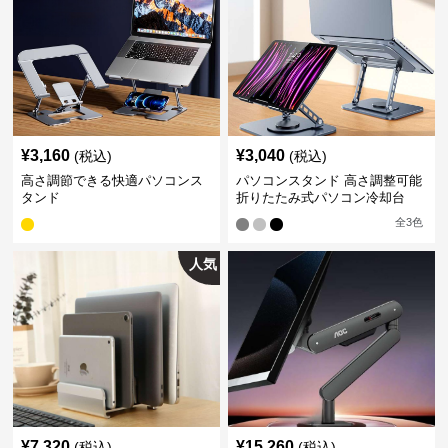
¥
3,160
¥
3,040
(税込)
(税込)
高さ調節できる快適パソコンス
パソコンスタンド 高さ調整可能
タンド
折りたたみ式パソコン冷却台
全
3
色
人気
¥
7,320
¥
15,260
(税込)
(税込)