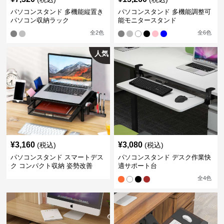
パソコンスタンド 多機能縦置き
パソコンスタンド 多機能調整可
パソコン収納ラック
能モニタースタンド
全
2
色
全
6
色
人気
¥
3,160
¥
3,080
(税込)
(税込)
パソコンスタンド スマートデス
パソコンスタンド デスク作業快
ク コンパクト収納 姿勢改善
適サポート台
全
4
色