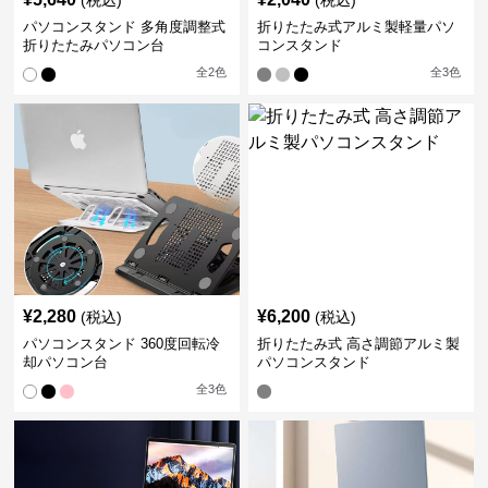
(税込)
(税込)
パソコンスタンド 多角度調整式
折りたたみ式アルミ製軽量パソ
折りたたみパソコン台
コンスタンド
全
2
色
全
3
色
¥
2,280
¥
6,200
(税込)
(税込)
パソコンスタンド 360度回転冷
折りたたみ式 高さ調節アルミ製
却パソコン台
パソコンスタンド
全
3
色