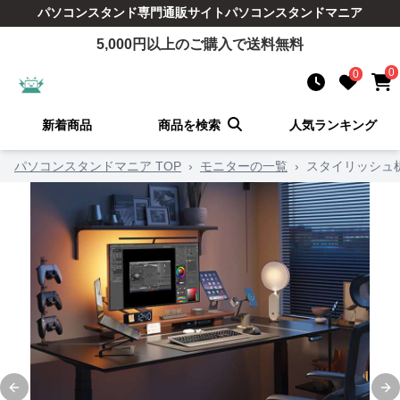
パソコンスタンド
専門通販サイト
パソコンスタンドマニア
5,000
円以上のご購入で送料無料
0
0
新着商品
商品を検索
人気ランキング
パソコンスタンドマニア TOP
›
モニターの一覧
›
スタイリッシュ
Previous slide
Ne