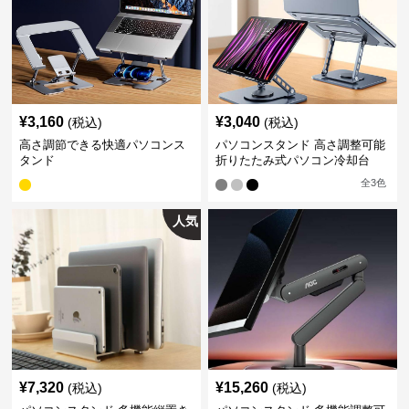
¥
3,160
¥
3,040
(税込)
(税込)
高さ調節できる快適パソコンス
パソコンスタンド 高さ調整可能
タンド
折りたたみ式パソコン冷却台
全
3
色
人気
¥
7,320
¥
15,260
(税込)
(税込)