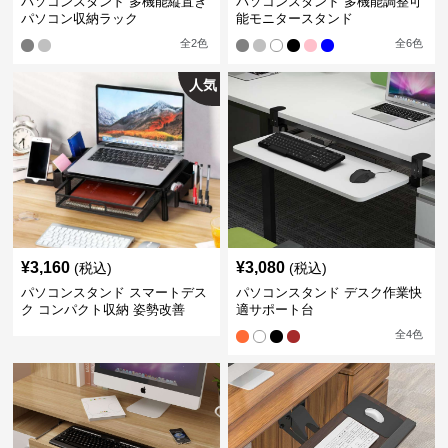
パソコンスタンド 多機能縦置き
パソコンスタンド 多機能調整可
パソコン収納ラック
能モニタースタンド
全
2
色
全
6
色
人気
¥
3,160
¥
3,080
(税込)
(税込)
パソコンスタンド スマートデス
パソコンスタンド デスク作業快
ク コンパクト収納 姿勢改善
適サポート台
全
4
色