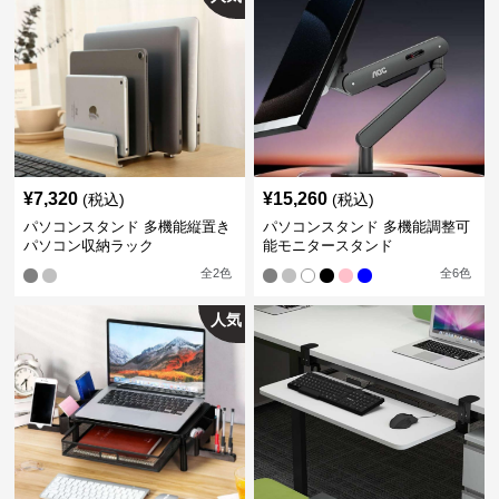
¥
7,320
¥
15,260
(税込)
(税込)
パソコンスタンド 多機能縦置き
パソコンスタンド 多機能調整可
パソコン収納ラック
能モニタースタンド
全
2
色
全
6
色
人気