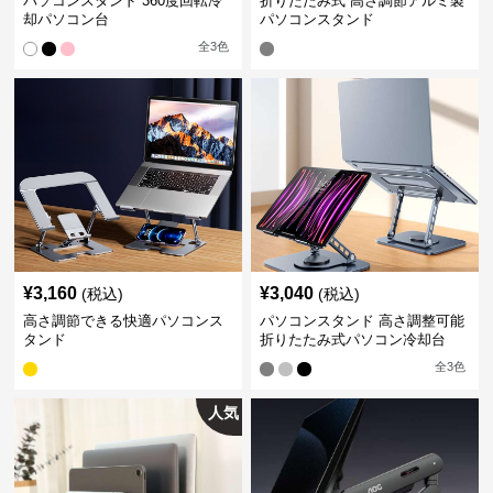
パソコンスタンド 360度回転冷
折りたたみ式 高さ調節アルミ製
却パソコン台
パソコンスタンド
全
3
色
¥
3,160
¥
3,040
(税込)
(税込)
高さ調節できる快適パソコンス
パソコンスタンド 高さ調整可能
タンド
折りたたみ式パソコン冷却台
全
3
色
人気