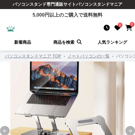
パソコンスタンド
専門通販サイト
パソコンスタンドマニア
5,000
円以上のご購入で送料無料
0
0
新着商品
商品を検索
人気ランキング
パソコンスタンドマニア TOP
›
ノートパソコンの一覧
›
パソコン
Previous slide
Ne