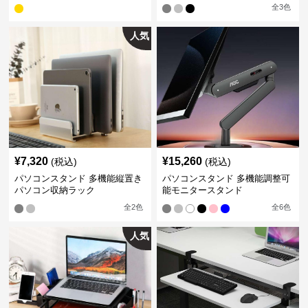
全
3
色
人気
¥
7,320
¥
15,260
(税込)
(税込)
パソコンスタンド 多機能縦置き
パソコンスタンド 多機能調整可
パソコン収納ラック
能モニタースタンド
全
2
色
全
6
色
人気