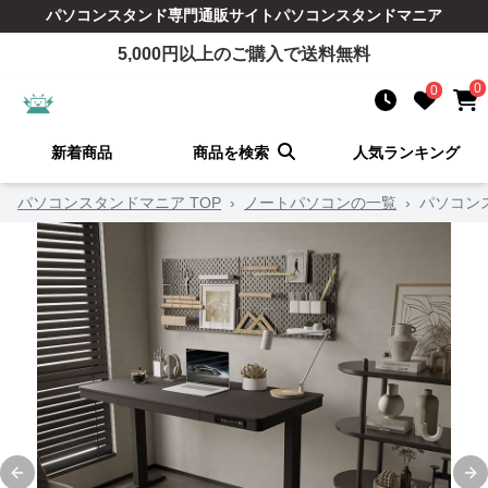
パソコンスタンド
専門通販サイト
パソコンスタンドマニア
5,000
円以上のご購入で送料無料
0
0
新着商品
商品を検索
人気ランキング
パソコンスタンドマニア TOP
›
ノートパソコンの一覧
›
パソコン
Previous slide
Ne