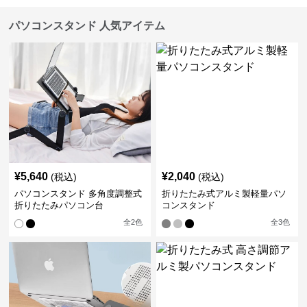
パソコンスタンド 人気アイテム
¥
5,640
¥
2,040
(税込)
(税込)
パソコンスタンド 多角度調整式
折りたたみ式アルミ製軽量パソ
折りたたみパソコン台
コンスタンド
全
2
色
全
3
色