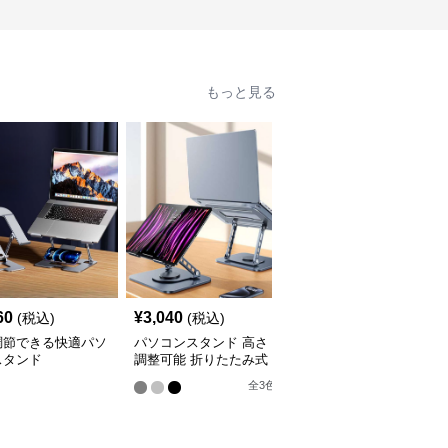
もっと見る
人
60
¥
3,040
¥
7,320
(税込)
(税込)
(税込)
調節できる快適パソ
パソコンスタンド 高さ
パソコンスタンド 多機
スタンド
調整可能 折りたたみ式
能縦置きパソコン収納ラ
パソコン冷却台
ック
全
3
色
全
2
色