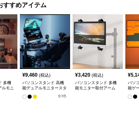
おすすめアイテム
¥
9,460
¥
3,420
¥
5,1
(税込)
(税込)
 多機
パソコンスタンド 高機
パソコンスタンド 多機
パソ
アルモニ
能デュアルモニタースタ
能モニター取付アーム
能ゲ
ンド
ーム
全
3
色