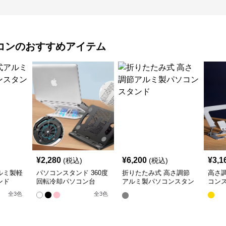
コン
のおすすめアイテム
¥
2,280
¥
6,200
¥
3,1
(税込)
(税込)
ルミ製軽
パソコンスタンド 360度
折りたたみ式 高さ調節
高さ
ンド
回転冷却パソコン台
アルミ製パソコンスタン
コン
ド
全
3
色
全
3
色