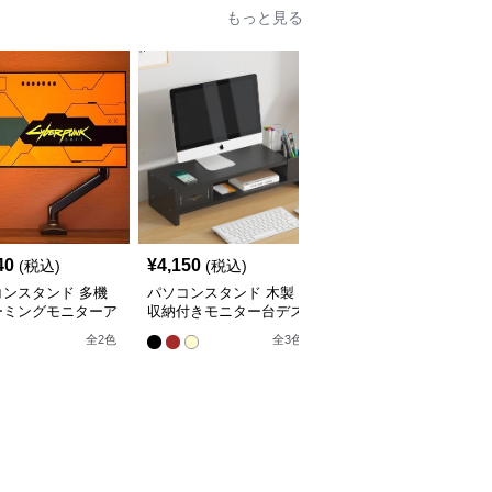
もっと見る
40
¥
4,150
¥
4,280
(税込)
(税込)
(税込)
コンスタンド 多機
パソコンスタンド 木製
パソコンスタンド デス
ーミングモニターア
収納付きモニター台デス
クトップ引き出し付き三
クトップ整理棚
段棚収納モニター台スタ
全
2
色
全
3
色
全
3
色
ンド