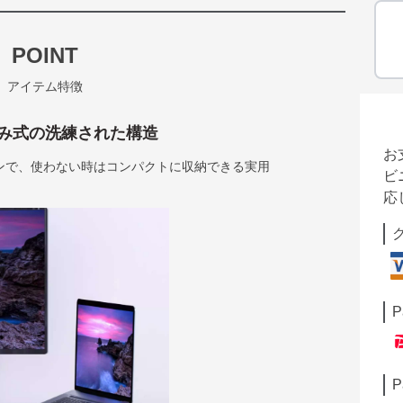
POINT
アイテム特徴
み式の洗練された構造
お
ンで、使わない時はコンパクトに収納できる実用
ビ
応
P
P