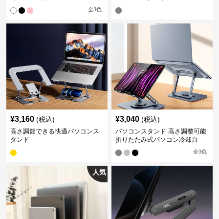
全
3
色
¥
3,160
¥
3,040
(税込)
(税込)
高さ調節できる快適パソコンス
パソコンスタンド 高さ調整可能
タンド
折りたたみ式パソコン冷却台
全
3
色
人気