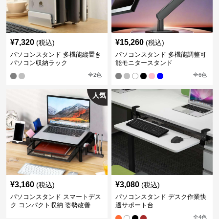
¥
7,320
¥
15,260
(税込)
(税込)
パソコンスタンド 多機能縦置き
パソコンスタンド 多機能調整可
パソコン収納ラック
能モニタースタンド
全
2
色
全
6
色
人気
¥
3,160
¥
3,080
(税込)
(税込)
パソコンスタンド スマートデス
パソコンスタンド デスク作業快
ク コンパクト収納 姿勢改善
適サポート台
全
4
色