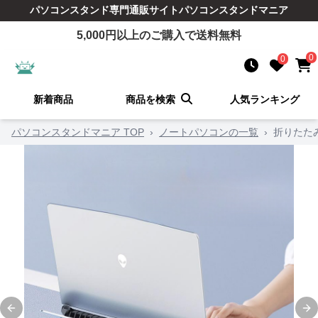
パソコンスタンド
専門通販サイト
パソコンスタンドマニア
5,000
円以上のご購入で送料無料
0
0
新着商品
商品を検索
人気ランキング
パソコンスタンドマニア TOP
›
ノートパソコンの一覧
›
折りたた
Previous slide
Ne