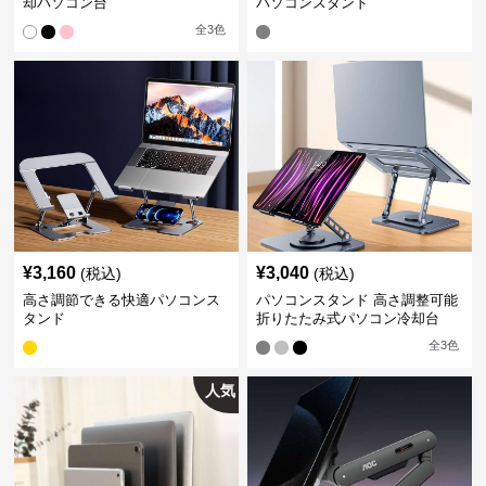
却パソコン台
パソコンスタンド
全
3
色
¥
3,160
¥
3,040
(税込)
(税込)
高さ調節できる快適パソコンス
パソコンスタンド 高さ調整可能
タンド
折りたたみ式パソコン冷却台
全
3
色
人気