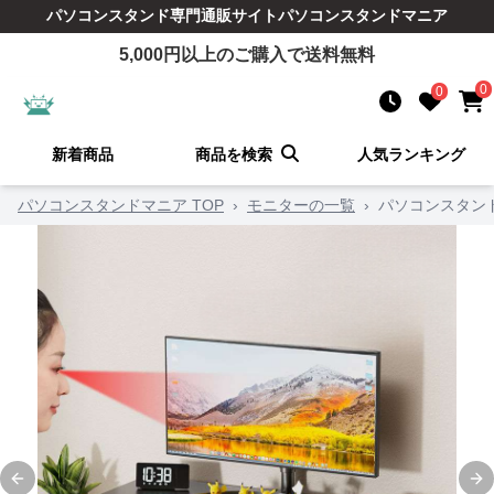
パソコンスタンド
専門通販サイト
パソコンスタンドマニア
5,000
円以上のご購入で送料無料
0
0
新着商品
商品を検索
人気ランキング
パソコンスタンドマニア TOP
›
モニターの一覧
›
パソコンスタン
Previous slide
Ne