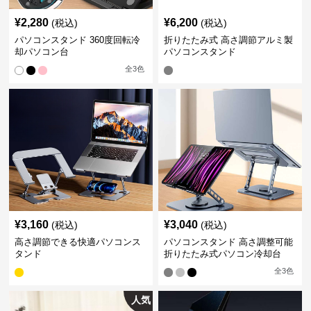
¥
2,280
¥
6,200
(税込)
(税込)
パソコンスタンド 360度回転冷
折りたたみ式 高さ調節アルミ製
却パソコン台
パソコンスタンド
全
3
色
¥
3,160
¥
3,040
(税込)
(税込)
高さ調節できる快適パソコンス
パソコンスタンド 高さ調整可能
タンド
折りたたみ式パソコン冷却台
全
3
色
人気