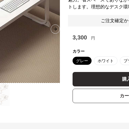
トします。理想的なデスク環
ご注文確定か
Next slide
3,300
円
カラー
グレー
ホワイト
ブ
購
カー