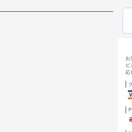
お
ビ
応
P