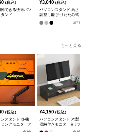
60
¥
3,040
¥
7,320
(税込)
(税込)
(税込)
調節できる快適パソ
パソコンスタンド 高さ
パソコンスタンド 多機
スタンド
調整可能 折りたたみ式
能縦置きパソコン収納ラ
パソコン冷却台
ック
全
3
色
全
2
色
もっと見る
40
¥
4,150
¥
4,280
(税込)
(税込)
(税込)
コンスタンド 多機
パソコンスタンド 木製
パソコンスタンド デス
ーミングモニターア
収納付きモニター台デス
クトップ引き出し付き三
クトップ整理棚
段棚収納モニター台スタ
全
2
色
全
3
色
全
3
色