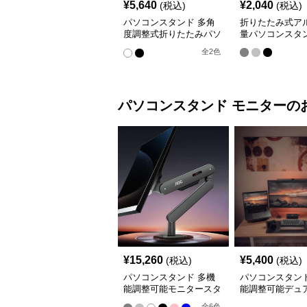
¥
5,640
¥
2,040
(税込)
(税込)
パソコンスタンド 多角
折りたたみ式ア
度調整式折りたたみパソ
量パソコンスタ
コン台
全
2
色
パソコンスタンド
モニター
の
¥
15,260
¥
5,400
(税込)
(税込)
パソコンスタンド 多機
パソコンスタンド
能調整可能モニタースタ
能調整可能デュ
ンド
ターアーム
全
6
色