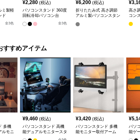
¥
2,280
¥
6,200
¥
3,1
(税込)
(税込)
ルミ製軽
パソコンスタンド 360度
折りたたみ式 高さ調節
高さ
ンド
回転冷却パソコン台
アルミ製パソコンスタン
コン
ド
全
3
色
全
3
色
おすすめアイテム
¥
9,460
¥
3,420
¥
5,1
(税込)
(税込)
 多機
パソコンスタンド 高機
パソコンスタンド 多機
パソ
アルモニ
能デュアルモニタースタ
能モニター取付アーム
能ゲ
ンド
ーム
全
3
色