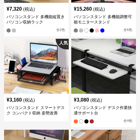
¥
7,320
¥
15,260
(税込)
(税込)
パソコンスタンド 多機能縦置き
パソコンスタンド 多機能調整可
パソコン収納ラック
能モニタースタンド
全
2
色
全
6
色
人気
¥
3,160
¥
3,080
(税込)
(税込)
パソコンスタンド スマートデス
パソコンスタンド デスク作業快
ク コンパクト収納 姿勢改善
適サポート台
全
4
色