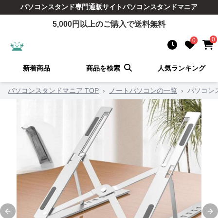
パソコンスタンド
専門通販サイト
パソコンスタンドマニア
5,000
円以上のご購入で送料無料
0
0
新着商品
商品を検索
人気ランキング
パソコンスタンドマニア TOP
›
ノートパソコンの一覧
›
パソコン
Previous slide
Ne