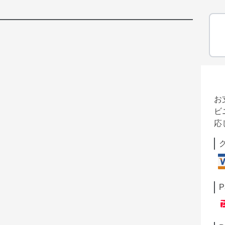
お
ビ
応
P