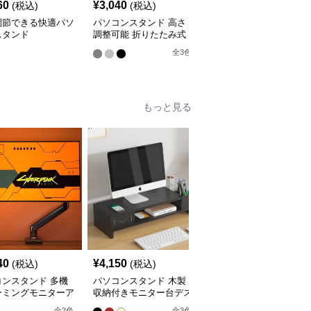
60
¥
3,040
¥
7,320
(税込)
(税込)
(税込)
調節できる快適パソ
パソコンスタンド 高さ
パソコンスタンド 多機
スタンド
調整可能 折りたたみ式
能縦置きパソコン収納ラ
パソコン冷却台
ック
全
3
色
全
2
色
もっと見る
40
¥
4,150
¥
4,280
(税込)
(税込)
(税込)
コンスタンド 多機
パソコンスタンド 木製
パソコンスタンド デス
ーミングモニターア
収納付きモニター台デス
クトップ引き出し付き三
クトップ整理棚
段棚収納モニター台スタ
全
2
色
全
3
色
全
3
色