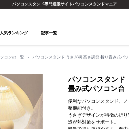
パソコンスタンド
専門通販サイト
パソコンスタンドマニア
人気ランキング
記事一覧
ソコンの一覧
›
パソコンスタンド うさぎ柄 高さ調節 折り畳み式パ
パソコンスタンド 
畳み式パソコン台
便利なパソコンスタンド、ノ
整機能付き。
うさぎデザインが特徴の折り
造が熱対策をサポート。
軽量で持ち運びやすく、自由