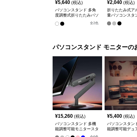
¥
5,640
¥
2,040
(税込)
(税込)
パソコンスタンド 多角
折りたたみ式ア
度調整式折りたたみパソ
量パソコンスタ
コン台
全
2
色
パソコンスタンド
モニター
の
¥
15,260
¥
5,400
(税込)
(税込)
パソコンスタンド 多機
パソコンスタンド
能調整可能モニタースタ
能調整可能デュ
ンド
ターアーム
全
6
色