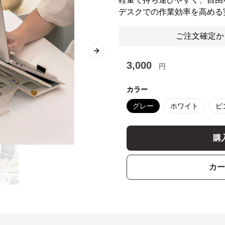
デスクでの作業効率を高める
ご注文確定か
Next slide
3,000
円
カラー
グレー
ホワイト
ピ
購
カー