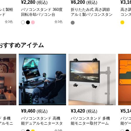
¥
2,280
¥
6,200
¥
3,1
(税込)
(税込)
ルミ製軽
パソコンスタンド 360度
折りたたみ式 高さ調節
高さ
ンド
回転冷却パソコン台
アルミ製パソコンスタン
コン
ド
全
3
色
全
3
色
おすすめアイテム
¥
9,460
¥
3,420
¥
5,1
(税込)
(税込)
 多機
パソコンスタンド 高機
パソコンスタンド 多機
パソ
アルモニ
能デュアルモニタースタ
能モニター取付アーム
能ゲ
ンド
ーム
全
3
色