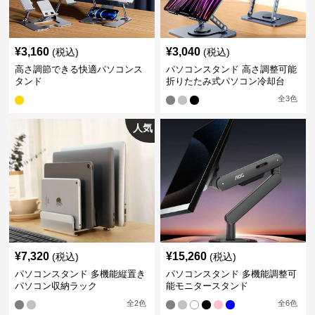
¥
3,160
¥
3,040
(税込)
(税込)
高さ調節できる快適パソコンス
パソコンスタンド 高さ調整可能
タンド
折りたたみ式パソコン冷却台
全
3
色
人気
¥
7,320
¥
15,260
(税込)
(税込)
パソコンスタンド 多機能縦置き
パソコンスタンド 多機能調整可
パソコン収納ラック
能モニタースタンド
全
2
色
全
6
色