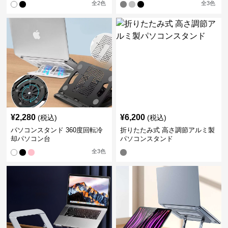
全
2
色
全
3
色
¥
2,280
¥
6,200
(税込)
(税込)
パソコンスタンド 360度回転冷
折りたたみ式 高さ調節アルミ製
却パソコン台
パソコンスタンド
全
3
色