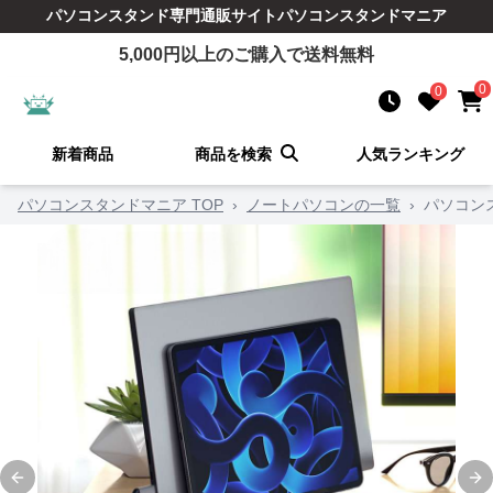
パソコンスタンド
専門通販サイト
パソコンスタンドマニア
5,000
円以上のご購入で送料無料
0
0
新着商品
商品を検索
人気ランキング
パソコンスタンドマニア TOP
›
ノートパソコンの一覧
›
パソコンス
Previous slide
Ne